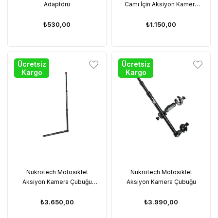
Adaptörü
Camı İçin Aksiyon Kamera
Montaj Seti
₺530,00
₺1.150,00
Ücretsiz
Ücretsiz
Kargo
Kargo
Nukrotech Motosiklet
Nukrotech Motosiklet
Aksiyon Kamera Çubuğu
Aksiyon Kamera Çubuğu
(Topcase Montaj Sistemi İle
Uyumlu)
₺3.650,00
₺3.990,00