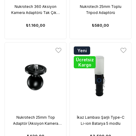
Nukrotech 360 Aksiyon
Nukrotech 25mm Toplu
Kamera Adaptörü Tak Çıkar
Tripod Adaptörü
Başlıklı
₺1.160,00
₺580,00
Yeni
Ürün
Ücretsiz
Kargo
Nukrotech 25mm Top
İkaz Lambası Şarjlı Type-C
Adaptör (Aksiyon Kamera
Li-ion Batarya 5 modlu
Montajı İçin)
₺420,00
₺3.500,00