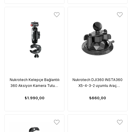
Nukrotech Kelepçe Bağlantılı
Nukrotech DJI360 INSTA360
360 Aksiyon Kamera Tutucu
X5-4-3-2 uyumlu Araç
Tak Çıkar Başlıklı
Vantuzlu Bağlantı Adaptörü
(25mm Toplu)
₺1.990,00
₺660,00