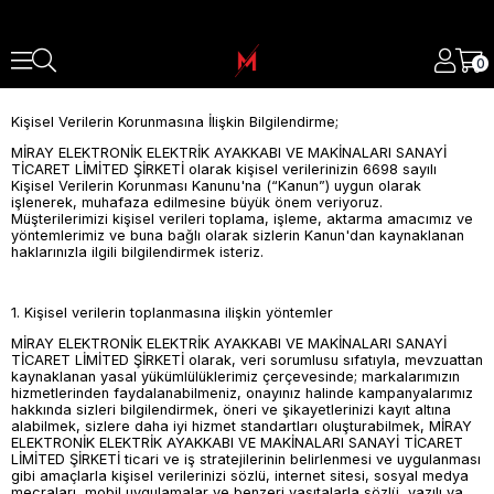
0
Kişisel Verilerin Korunmasına İlişkin Bilgilendirme;
MİRAY ELEKTRONİK ELEKTRİK AYAKKABI VE MAKİNALARI SANAYİ
TİCARET LİMİTED ŞİRKETİ olarak kişisel verilerinizin 6698 sayılı
Kişisel Verilerin Korunması Kanunu'na (“Kanun”) uygun olarak
işlenerek, muhafaza edilmesine büyük önem veriyoruz.
Müşterilerimizi kişisel verileri toplama, işleme, aktarma amacımız ve
yöntemlerimiz ve buna bağlı olarak sizlerin Kanun'dan kaynaklanan
haklarınızla ilgili bilgilendirmek isteriz.
1. Kişisel verilerin toplanmasına ilişkin yöntemler
MİRAY ELEKTRONİK ELEKTRİK AYAKKABI VE MAKİNALARI SANAYİ
TİCARET LİMİTED ŞİRKETİ olarak, veri sorumlusu sıfatıyla, mevzuattan
kaynaklanan yasal yükümlülüklerimiz çerçevesinde; markalarımızın
hizmetlerinden faydalanabilmeniz, onayınız halinde kampanyalarımız
hakkında sizleri bilgilendirmek, öneri ve şikayetlerinizi kayıt altına
alabilmek, sizlere daha iyi hizmet standartları oluşturabilmek, MİRAY
ELEKTRONİK ELEKTRİK AYAKKABI VE MAKİNALARI SANAYİ TİCARET
LİMİTED ŞİRKETİ ticari ve iş stratejilerinin belirlenmesi ve uygulanması
gibi amaçlarla kişisel verilerinizi sözlü, internet sitesi, sosyal medya
mecraları, mobil uygulamalar ve benzeri vasıtalarla sözlü, yazılı ya