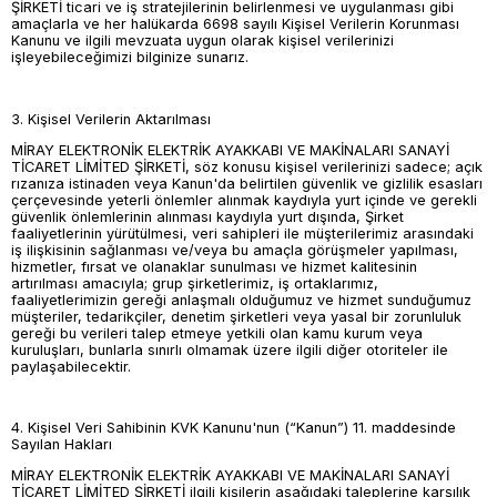
ŞİRKETİ ticari ve iş stratejilerinin belirlenmesi ve uygulanması gibi
amaçlarla ve her halükarda 6698 sayılı Kişisel Verilerin Korunması
Kanunu ve ilgili mevzuata uygun olarak kişisel verilerinizi
işleyebileceğimizi bilginize sunarız.
3. Kişisel Verilerin Aktarılması
MİRAY ELEKTRONİK ELEKTRİK AYAKKABI VE MAKİNALARI SANAYİ
TİCARET LİMİTED ŞİRKETİ, söz konusu kişisel verilerinizi sadece; açık
rızanıza istinaden veya Kanun'da belirtilen güvenlik ve gizlilik esasları
çerçevesinde yeterli önlemler alınmak kaydıyla yurt içinde ve gerekli
güvenlik önlemlerinin alınması kaydıyla yurt dışında, Şirket
faaliyetlerinin yürütülmesi, veri sahipleri ile müşterilerimiz arasındaki
iş ilişkisinin sağlanması ve/veya bu amaçla görüşmeler yapılması,
hizmetler, fırsat ve olanaklar sunulması ve hizmet kalitesinin
artırılması amacıyla; grup şirketlerimiz, iş ortaklarımız,
faaliyetlerimizin gereği anlaşmalı olduğumuz ve hizmet sunduğumuz
müşteriler, tedarikçiler, denetim şirketleri veya yasal bir zorunluluk
gereği bu verileri talep etmeye yetkili olan kamu kurum veya
kuruluşları, bunlarla sınırlı olmamak üzere ilgili diğer otoriteler ile
paylaşabilecektir.
4. Kişisel Veri Sahibinin KVK Kanunu'nun (“Kanun”) 11. maddesinde
Sayılan Hakları
MİRAY ELEKTRONİK ELEKTRİK AYAKKABI VE MAKİNALARI SANAYİ
TİCARET LİMİTED ŞİRKETİ ilgili kişilerin aşağıdaki taleplerine karşılık