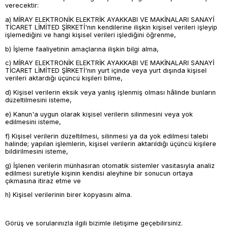
verecektir:
a) MİRAY ELEKTRONİK ELEKTRİK AYAKKABI VE MAKİNALARI SANAYİ
TİCARET LİMİTED ŞİRKETİ'nın kendilerine ilişkin kişisel verileri işleyip
işlemediğini ve hangi kişisel verileri işlediğini öğrenme,
b) İşleme faaliyetinin amaçlarına ilişkin bilgi alma,
c) MİRAY ELEKTRONİK ELEKTRİK AYAKKABI VE MAKİNALARI SANAYİ
TİCARET LİMİTED ŞİRKETİ'nın yurt içinde veya yurt dışında kişisel
verileri aktardığı üçüncü kişileri bilme,
d) Kişisel verilerin eksik veya yanlış işlenmiş olması hâlinde bunların
düzeltilmesini isteme,
e) Kanun'a uygun olarak kişisel verilerin silinmesini veya yok
edilmesini isteme,
f) Kişisel verilerin düzeltilmesi, silinmesi ya da yok edilmesi talebi
halinde; yapılan işlemlerin, kişisel verilerin aktarıldığı üçüncü kişilere
bildirilmesini isteme,
g) İşlenen verilerin münhasıran otomatik sistemler vasıtasıyla analiz
edilmesi suretiyle kişinin kendisi aleyhine bir sonucun ortaya
çıkmasına itiraz etme ve
h) Kişisel verilerinin birer kopyasını alma.
Görüş ve sorularınızla ilgili bizimle iletişime geçebilirsiniz.