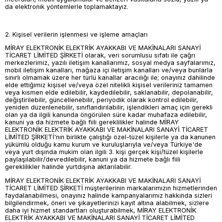
da elektronik yöntemlerle toplamaktayız.
2. Kişisel verilerin işlenmesi ve işleme amaçları
MİRAY ELEKTRONİK ELEKTRİK AYAKKABI VE MAKİNALARI SANAYİ
TİCARET LİMİTED ŞİRKETİ olarak, veri sorumlusu sıfatı ile çağrı
merkezlerimiz, yazılı iletişim kanallarımız, sosyal medya sayfalarımız,
mobil iletişim kanalları, mağaza içi iletişim kanalları ve/veya bunlarla
sınırlı olmamak üzere her türlü kanallar aracılığı ile; onayınız dahilinde
elde ettiğimiz kişisel ve/veya özel nitelikli kişisel verileriniz tamamen
veya kısmen elde edilebilir, kaydedilebilir, saklanabilir, depolanabilir,
değiştirilebilir, güncellenebilir, periyodik olarak kontrol edilebilir,
yeniden düzenlenebilir, sınıflandırılabilir, işlendikleri amaç için gerekli
olan ya da ilgili kanunda öngörülen süre kadar muhafaza edilebilir,
kanuni ya da hizmete bağlı fiili gereklilikler halinde MİRAY
ELEKTRONİK ELEKTRİK AYAKKABI VE MAKİNALARI SANAYİ TİCARET
LİMİTED ŞİRKETİ'nın birlikte çalıştığı özel-tüzel kişilerle ya da kanunen
yükümlü olduğu kamu kurum ve kuruluşlarıyla ve/veya Türkiye'de
veya yurt dışında mukim olan ilgili 3. kişi gerçek kişi/tüzel kişilerle
paylaşılabilir/devredilebilir, kanuni ya da hizmete bağlı fiili
gereklilikler halinde yurtdışına aktarılabilir.
MİRAY ELEKTRONİK ELEKTRİK AYAKKABI VE MAKİNALARI SANAYİ
TİCARET LİMİTED ŞİRKETİ müşterilerinin markalarımızın hizmetlerinden
faydalanabilmesi, onayınız halinde kampanyalarımız hakkında sizleri
bilgilendirmek, öneri ve şikayetlerinizi kayıt altına alabilmek, sizlere
daha iyi hizmet standartları oluşturabilmek, MİRAY ELEKTRONİK
ELEKTRİK AYAKKABI VE MAKİNALARI SANAYİ TİCARET LİMİTED