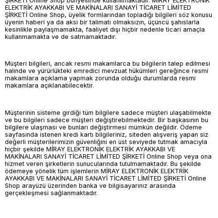
ŞİRKETİ Online Shop bünyesinde kullanılmaktadır. MİRAY ELEKTRONİK
ELEKTRİK AYAKKABI VE MAKİNALARI SANAYİ TİCARET LİMİTED
ŞİRKETİ Online Shop, üyelik formlarından topladığı bilgileri söz konusu
üyenin haberi ya da aksi bir talimatı olmaksızın, üçüncü şahıslarla
kesinlikle paylaşmamakta, faaliyet dışı hiçbir nedenle ticari amaçla
kullanmamakta ve de satmamaktadır.
Müşteri bilgileri, ancak resmi makamlarca bu bilgilerin talep edilmesi
halinde ve yürürlükteki emredici mevzuat hükümleri gereğince resmi
makamlara açıklama yapmak zorunda olduğu durumlarda resmi
makamlara açıklanabilecektir.
Müşterinin sisteme girdiği tüm bilgilere sadece müşteri ulaşabilmekte
ve bu bilgileri sadece müşteri değiştirebilmektedir. Bir başkasının bu
bilgilere ulaşması ve bunları değiştirmesi mümkün değildir. Ödeme
sayfasında istenen kredi kartı bilgileriniz, siteden alışveriş yapan siz
değerli müşterilerimizin güvenliğini en üst seviyede tutmak amacıyla
hiçbir şekilde MİRAY ELEKTRONİK ELEKTRİK AYAKKABI VE
MAKİNALARI SANAYİ TİCARET LİMİTED ŞİRKETİ Online Shop veya ona
hizmet veren şirketlerin sunucularında tutulmamaktadır. Bu şekilde
ödemeye yönelik tüm işlemlerin MİRAY ELEKTRONİK ELEKTRİK
AYAKKABI VE MAKİNALARI SANAYİ TİCARET LİMİTED ŞİRKETİ Online
Shop arayüzü üzerinden banka ve bilgisayarınız arasında
gerçekleşmesi sağlanmaktadır.