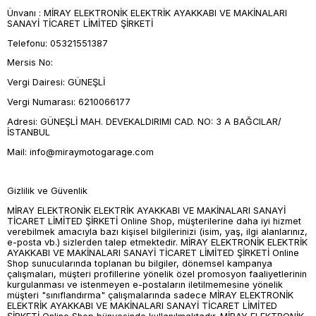
Ünvanı : MİRAY ELEKTRONİK ELEKTRİK AYAKKABI VE MAKİNALARI
SANAYİ TİCARET LİMİTED ŞİRKETİ
Telefonu: 05321551387
Mersis No:
Vergi Dairesi: GÜNEŞLİ
Vergi Numarası: 6210066177
Adresi: GÜNEŞLİ MAH. DEVEKALDIRIMI CAD. NO: 3 A BAĞCILAR/
İSTANBUL
Mail:
info@miraymotogarage.com
Gizlilik ve Güvenlik
MİRAY ELEKTRONİK ELEKTRİK AYAKKABI VE MAKİNALARI SANAYİ
TİCARET LİMİTED ŞİRKETİ Online Shop, müşterilerine daha iyi hizmet
verebilmek amacıyla bazı kişisel bilgilerinizi (isim, yaş, ilgi alanlarınız,
e-posta vb.) sizlerden talep etmektedir. MİRAY ELEKTRONİK ELEKTRİK
AYAKKABI VE MAKİNALARI SANAYİ TİCARET LİMİTED ŞİRKETİ Online
Shop sunucularında toplanan bu bilgiler, dönemsel kampanya
çalışmaları, müşteri profillerine yönelik özel promosyon faaliyetlerinin
kurgulanması ve istenmeyen e-postaların iletilmemesine yönelik
müşteri "sınıflandırma" çalışmalarında sadece MİRAY ELEKTRONİK
ELEKTRİK AYAKKABI VE MAKİNALARI SANAYİ TİCARET LİMİTED