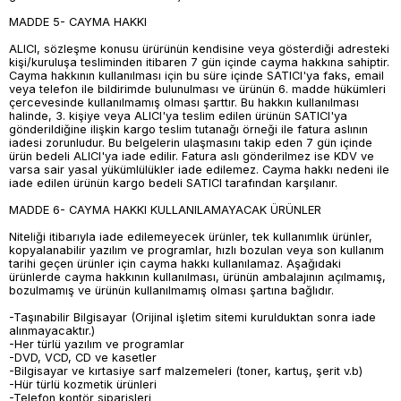
MADDE 5- CAYMA HAKKI
ALICI, sözleşme konusu ürürünün kendisine veya gösterdiği adresteki
kişi/kuruluşa tesliminden itibaren 7 gün içinde cayma hakkına sahiptir.
Cayma hakkının kullanılması için bu süre içinde SATICI'ya faks, email
veya telefon ile bildirimde bulunulması ve ürünün 6. madde hükümleri
çercevesinde kullanılmamış olması şarttır. Bu hakkın kullanılması
halinde, 3. kişiye veya ALICI'ya teslim edilen ürünün SATICI'ya
gönderildiğine ilişkin kargo teslim tutanağı örneği ile fatura aslının
iadesi zorunludur. Bu belgelerin ulaşmasını takip eden 7 gün içinde
ürün bedeli ALICI'ya iade edilir. Fatura aslı gönderilmez ise KDV ve
varsa sair yasal yükümlülükler iade edilemez. Cayma hakkı nedeni ile
iade edilen ürünün kargo bedeli SATICI tarafından karşılanır.
MADDE 6- CAYMA HAKKI KULLANILAMAYACAK ÜRÜNLER
Niteliği itibarıyla iade edilemeyecek ürünler, tek kullanımlık ürünler,
kopyalanabilir yazılım ve programlar, hızlı bozulan veya son kullanım
tarihi geçen ürünler için cayma hakkı kullanılamaz. Aşağıdaki
ürünlerde cayma hakkının kullanılması, ürünün ambalajının açılmamış,
bozulmamış ve ürünün kullanılmamış olması şartına bağlıdır.
-Taşınabilir Bilgisayar (Orijinal işletim sitemi kurulduktan sonra iade
alınmayacaktır.)
-Her türlü yazılım ve programlar
-DVD, VCD, CD ve kasetler
-Bilgisayar ve kırtasiye sarf malzemeleri (toner, kartuş, şerit v.b)
-Hür türlü kozmetik ürünleri
-Telefon kontör siparişleri