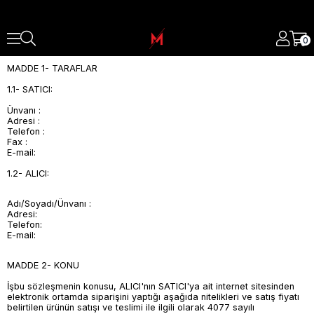
0
MADDE 1- TARAFLAR
1.1- SATICI:
Ünvanı :
Adresi :
Telefon :
Fax :
E-mail:
1.2- ALICI:
Adı/Soyadı/Ünvanı :
Adresi:
Telefon:
E-mail:
MADDE 2- KONU
İşbu sözleşmenin konusu, ALICI'nın SATICI'ya ait internet sitesinden
elektronik ortamda siparişini yaptığı aşağıda nitelikleri ve satış fiyatı
belirtilen ürünün satışı ve teslimi ile ilgili olarak 4077 sayılı