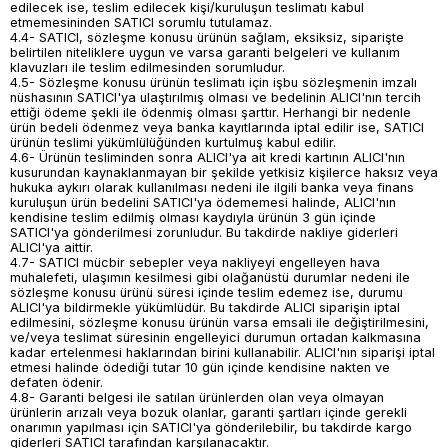
edilecek ise, teslim edilecek kişi/kuruluşun teslimatı kabul
etmemesininden SATICI sorumlu tutulamaz.
4.4- SATICI, sözleşme konusu ürünün sağlam, eksiksiz, siparişte
belirtilen niteliklere uygun ve varsa garanti belgeleri ve kullanım
klavuzları ile teslim edilmesinden sorumludur.
4.5- Sözleşme konusu ürünün teslimatı için işbu sözleşmenin imzalı
nüshasının SATICI'ya ulaştırılmış olması ve bedelinin ALICI'nın tercih
ettiği ödeme şekli ile ödenmiş olması şarttır. Herhangi bir nedenle
ürün bedeli ödenmez veya banka kayıtlarında iptal edilir ise, SATICI
ürünün teslimi yükümlülüğünden kurtulmuş kabul edilir.
4.6- Ürünün tesliminden sonra ALICI'ya ait kredi kartının ALICI'nın
kusurundan kaynaklanmayan bir şekilde yetkisiz kişilerce haksız veya
hukuka aykırı olarak kullanılması nedeni ile ilgili banka veya finans
kuruluşun ürün bedelini SATICI'ya ödememesi halinde, ALICI'nın
kendisine teslim edilmiş olması kaydıyla ürünün 3 gün içinde
SATICI'ya gönderilmesi zorunludur. Bu takdirde nakliye giderleri
ALICI'ya aittir.
4.7- SATICI mücbir sebepler veya nakliyeyi engelleyen hava
muhalefeti, ulaşımın kesilmesi gibi olağanüstü durumlar nedeni ile
sözleşme konusu ürünü süresi içinde teslim edemez ise, durumu
ALICI'ya bildirmekle yükümlüdür. Bu takdirde ALICI siparişin iptal
edilmesini, sözleşme konusu ürünün varsa emsali ile değiştirilmesini,
ve/veya teslimat süresinin engelleyici durumun ortadan kalkmasına
kadar ertelenmesi haklarından birini kullanabilir. ALICI'nın siparişi iptal
etmesi halinde ödediği tutar 10 gün içinde kendisine nakten ve
defaten ödenir.
4.8- Garanti belgesi ile satılan ürünlerden olan veya olmayan
ürünlerin arızalı veya bozuk olanlar, garanti şartları içinde gerekli
onarımın yapılması için SATICI'ya gönderilebilir, bu takdirde kargo
giderleri SATICI tarafından karşılanacaktır.