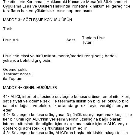
Tüketicilerin Korunması Hakkındaki Kanun ve Mesafeli Sözleşmeleri
Uygulama Esas ve Usulleri Hakkında Yönetmelik hükümleri gereğince
tarafların hak ve yükümlülüklerinin saptanmasıdır.
MADDE 3- SÖZLEŞME KONUSU ÜRÜN
Tarih :
Toplam Ürün
Ürün Adı
Adet
Tutarı
Ürünlerin cinsi ve türü,miktarı,marka/modeli rengi satış bedeli
yukarıda belirtildiği gibidir.
Ödeme şekli:
Teslimat adresi:
ile Toplam
MADDE 4- GENEL HÜKÜMLER
4.1- ALICI, internet sitesinde sözleşme konusu ürünün temel nitelikleri,
satış fiyatı ve ödeme şekli ile teslimata ilişkin ön bilgileri okuyup bilgi
sahibi olduğunu ve elektronik ortamda gerekli teyidi verdiğini beyan
eder.
4.2- Sözleşme konusu ürün, yasal 3 günlük süreyi aşmamak koşulu ile
her bir ürün için ALICI'nın yerleşim yerinin uzaklığına bağlı olarak
internet sitesinde ön bilgiler içinde açıklanan süre içinde ALICI veya
gösterdiği adresteki kişi/kuruluşa teslim edilir.
4.3- Sözleşme konusu ürün, ALICI'dan başka bir kişi/kuruluşa teslim