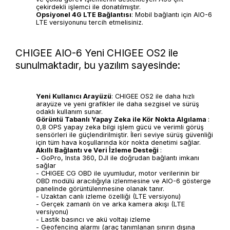
çekirdekli işlemci ile donatılmıştır.
Opsiyonel 4G LTE Bağlantısı
: Mobil bağlantı için AIO-6
LTE versiyonunu tercih etmelisiniz.
CHIGEE AIO-6 Yeni CHIGEE OS2 ile
sunulmaktadır, bu yazılım sayesinde:
Yeni Kullanıcı Arayüzü
: CHIGEE OS2 ile daha hızlı
arayüze ve yeni grafikler ile daha sezgisel ve sürüş
odaklı kullanım sunar.
Görüntü Tabanlı Yapay Zeka ile Kör Nokta Algılama
:
0,8 OPS yapay zeka bilgi işlem gücü ve verimli görüş
sensörleri ile güçlendirilmiştir. İleri seviye sürüş güvenliği
için tüm hava koşullarında kör nokta denetimi sağlar.
Akıllı Bağlantı ve Veri İzleme Desteği
:
- GoPro, Insta 360, DJI ile doğrudan bağlantı imkanı
sağlar
- CHIGEE CG OBD ile uyumludur, motor verilerinin bir
OBD modülü aracılığıyla izlenmesine ve AIO-6 gösterge
panelinde görüntülenmesine olanak tanır.
- Uzaktan canlı izleme özelliği (LTE versiyonu)
- Gerçek zamanlı ön ve arka kamera akışı (LTE
versiyonu)
- Lastik basıncı ve akü voltajı izleme
- Geofencing alarmı (araç tanımlanan sınırın dışına