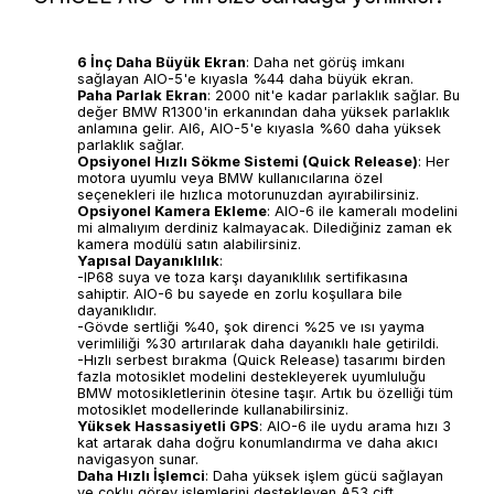
6 İnç Daha Büyük Ekran
: Daha net görüş imkanı
sağlayan AIO-5'e kıyasla %44 daha büyük ekran.
Paha Parlak Ekran
: 2000 nit'e kadar parlaklık sağlar. Bu
değer BMW R1300'in erkanından daha yüksek parlaklık
anlamına gelir. AI6, AIO-5'e kıyasla %60 daha yüksek
parlaklık sağlar.
Opsiyonel Hızlı Sökme Sistemi (Quick Release)
: Her
motora uyumlu veya BMW kullanıcılarına özel
seçenekleri ile hızlıca motorunuzdan ayırabilirsiniz.
Opsiyonel Kamera Ekleme
: AIO-6 ile kameralı modelini
mi almalıyım derdiniz kalmayacak. Dilediğiniz zaman ek
kamera modülü satın alabilirsiniz.
Yapısal Dayanıklılık
:
-IP68 suya ve toza karşı dayanıklılık sertifikasına
sahiptir. AIO-6 bu sayede en zorlu koşullara bile
dayanıklıdır.
-Gövde sertliği %40, şok direnci %25 ve ısı yayma
verimliliği %30 artırılarak daha dayanıklı hale getirildi.
-Hızlı serbest bırakma (Quick Release) tasarımı birden
fazla motosiklet modelini destekleyerek uyumluluğu
BMW motosikletlerinin ötesine taşır. Artık bu özelliği tüm
motosiklet modellerinde kullanabilirsiniz.
Yüksek Hassasiyetli GPS
: AIO-6 ile uydu arama hızı 3
kat artarak daha doğru konumlandırma ve daha akıcı
navigasyon sunar.
Daha Hızlı İşlemci
: Daha yüksek işlem gücü sağlayan
ve çoklu görev işlemlerini destekleyen A53 çift