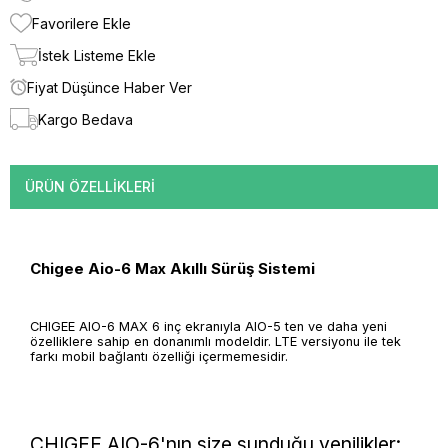
Favorilere Ekle
İstek Listeme Ekle
Fiyat Düşünce Haber Ver
Kargo Bedava
ÜRÜN ÖZELLIKLERI
Chigee Aio-6 Max Akıllı Sürüş Sistemi
CHIGEE AIO-6 MAX 6 inç ekranıyla AIO-5 ten ve daha yeni
özelliklere sahip en donanımlı modeldir. LTE versiyonu ile tek
farkı mobil bağlantı özelliği içermemesidir.
CHIGEE AIO-6'nın size sunduğu yenilikler: