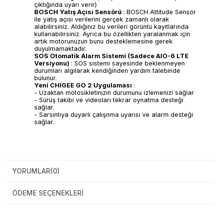
çıktığında uyarı verir)
BOSCH Yatış Açısı Sensörü
: BOSCH Attitude Sensör
ile yatış açısı verilerini gerçek zamanlı olarak
alabilirsiniz. Aldığınız bu verileri görüntü kayıtlarında
kullanabilirsiniz. Ayrıca bu özellikten yaralanmak için
artık motorunuzun bunu desteklemesine gerek
duyulmamaktadır.
SOS Otomatik Alarm Sistemi (Sadece AIO-6 LTE
Versiyonu)
: SOS sistemi sayesinde beklenmeyen
durumları algılarak kendiğinden yardım talebinde
bulunur.
Yeni CHIGEE GO 2 Uygulaması
:
- Uzaktan motosikletinizin durumunu izlemenizi sağlar
- Sürüş takibi ve videoları tekrar oynatma desteği
sağlar.
- Sarsıntıya duyarlı çalışnma uyarısı ve alarm desteği
sağlar.
YORUMLAR
(0)
ÖDEME SEÇENEKLERI