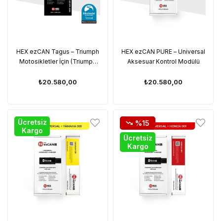
HEX ezCAN Tagus – Triumph
HEX ezCAN PURE – Universal
Motosikletler İçin (Triumph
Aksesuar Kontrol Modülü
Tiger 900 / Tiger 1200 2022+
Uyumlu)
₺20.580,00
₺20.580,00
Ücretsiz
%15
Kargo
Ücretsiz
Kargo