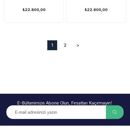
Aksesuar Kontrol Modülü
Seti 2024+ Uyumu
Seti 2024+ Uyumu
₺22.800,00
₺22.800,00
1
2
>
E-Bültenimize Abone Olun, Fırsatları Kaçırmayın!