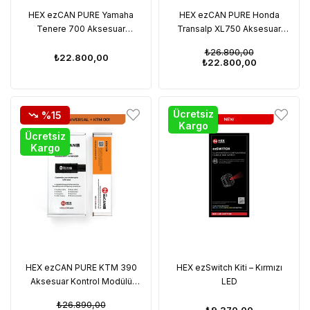
HEX ezCAN PURE Yamaha
HEX ezCAN PURE Honda
Tenere 700 Aksesuar
Transalp XL750 Aksesuar
Kontrol Modülü Seti 2025+
Kontrol Modülü Seti 2023–
₺26.890,00
Uyumu
2025 Uyumu
₺22.800,00
₺22.800,00
Ücretsiz
%15
Kargo
Ücretsiz
Kargo
HEX ezCAN PURE KTM 390
HEX ezSwitch Kiti – Kırmızı
Aksesuar Kontrol Modülü
LED
Seti 2025+ Uyumu
₺26.890,00
₺9.370,00