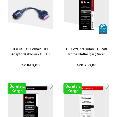
HEX GS-911 Female OBD
HEX ezCAN Como – Ducati
Adaptör Kablosu – OBD-II
Motosikletler İçin (Ducati
Cihazdan 16-Pin Diagnostik
DesertX / Multistrada V2, V4,
Porta Uyumlu (16 pin cihazı 10
Rally, Pikes Peak)
₺2.849,00
₺20.759,00
pinli motosiklette kullanmak
için)
Ücretsiz
Ücretsiz
Kargo
Kargo