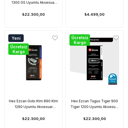
1300 GS Uyumlu Aksesuar
Yöneticisi Canbus
₺22.300,00
₺4.499,00
Ücretsiz
Yeni
Kargo
Ürün
Ücretsiz
Kargo
Hex Ezcan Gobı Ktm 890 Ktm
Hex Ezcan Tagus Tiger 900
1290 Uyumlu Aksesuar
Tiger 1200 Uyumlu Aksesuar
Yöneticisi Canbus
Yöneticisi Canbus
₺22.300,00
₺22.300,00