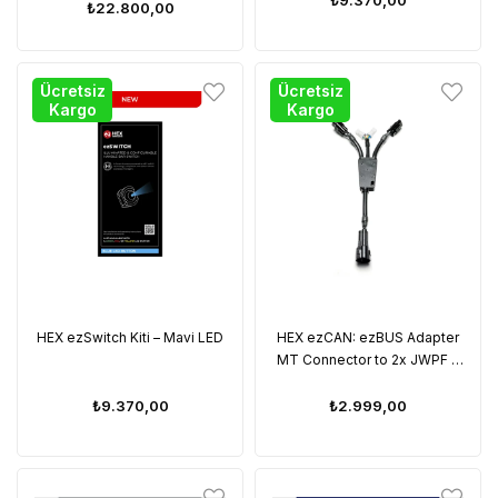
₺22.800,00
Ücretsiz
Ücretsiz
Kargo
Kargo
HEX ezSwitch Kiti – Mavi LED
HEX ezCAN: ezBUS Adapter
MT Connector to 2x JWPF +
2x MT Connectors
₺9.370,00
₺2.999,00