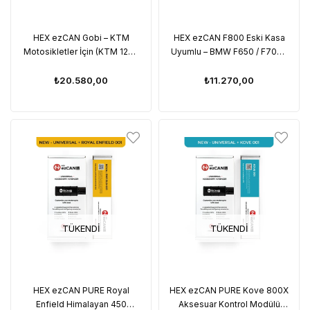
HEX ezCAN Gobi – KTM
HEX ezCAN F800 Eski Kasa
Motosikletler İçin (KTM 1290
Uyumlu – BMW F650 / F700 /
21+ / 890 790 Euro 5 CAN-
F800 / K1300
bus konektörü ile)
₺20.580,00
₺11.270,00
TÜKENDI
TÜKENDI
HEX ezCAN PURE Royal
HEX ezCAN PURE Kove 800X
Enfield Himalayan 450
Aksesuar Kontrol Modülü