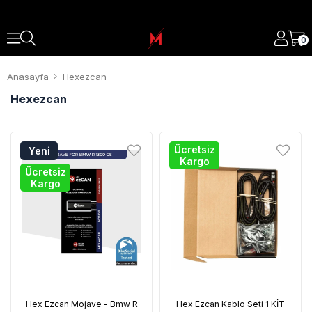
0
Anasayfa
Hexezcan
Hexezcan
Ücretsiz
Yeni
Kargo
Ürün
Ücretsiz
Kargo
Hex Ezcan Mojave - Bmw R
Hex Ezcan Kablo Seti 1 KİT