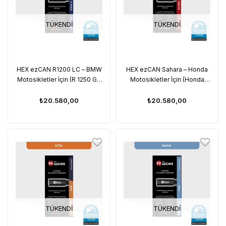
TÜKENDI
TÜKENDI
HEX ezCAN R1200 LC – BMW
HEX ezCAN Sahara – Honda
Motosikletler İçin (R 1250 GS
Motosikletler İçin (Honda
GSA RT R RS / R 1200 LC GS
Africa Twin 2020+ / NT1100
GSA R RS RT)
2025+)
₺20.580,00
₺20.580,00
TÜKENDI
TÜKENDI