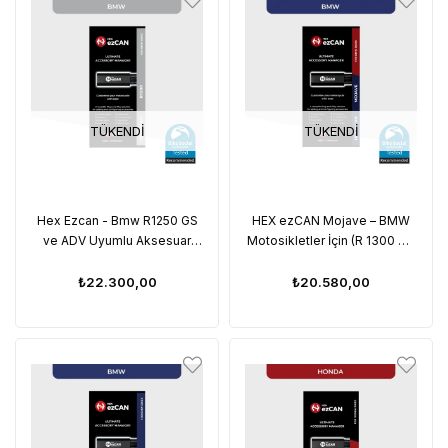
TÜKENDI
TÜKENDI
Hex Ezcan - Bmw R1250 GS
HEX ezCAN Mojave – BMW
ve ADV Uyumlu Aksesuar
Motosikletler İçin (R 1300 GS
Yöneticisi Canbus
GSA R RS RT / R 12 nineT /
G/S
₺22.300,00
₺20.580,00