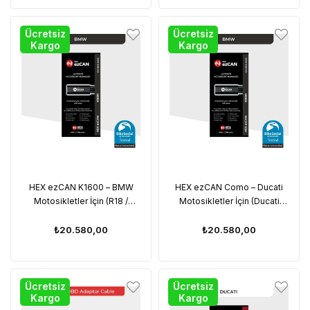
Ücretsiz
Ücretsiz
Kargo
Kargo
HEX ezCAN K1600 – BMW
HEX ezCAN Como – Ducati
Motosikletler İçin (R18 /
Motosikletler İçin (Ducati
K1600 / M1000 / S1000 / F
DesertX / Multistrada V2, V4,
Serisi / R nineT
Rally, Pikes Peak)
₺20.580,00
₺20.580,00
Ücretsiz
Ücretsiz
Kargo
Kargo