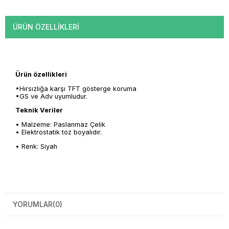
ÜRÜN ÖZELLIKLERI
Ürün özellikleri
•Hırsızlığa karşı TFT gösterge koruma
•GS ve Adv uyumludur.
Teknik Veriler
• Malzeme: Paslanmaz Çelik
• Elektrostatik toz boyalıdır.
• Renk: Siyah
YORUMLAR
(0)