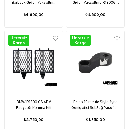
Barback Gidon Yükseltme
Gidon Yükseltme R1300GS
Mat Gümüş
ADV
₺4.600,00
₺4.600,00
Ücretsiz
Ücretsiz
Kargo
Kargo
BMW R1300 GS ADV
Rhino 10 metric Style Ayna
Radyatör Koruma Kiti
Genişletici Sol/Sağ Paso 1,25
ince Diş
₺2.750,00
₺1.750,00