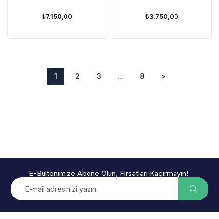
Alçaltma Kiti
₺7.150,00
₺3.750,00
1
2
3
...
8
>
E-Bültenimize Abone Olun, Fırsatları Kaçırmayın!